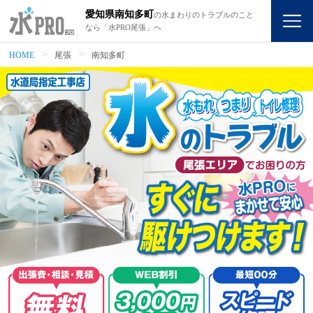
愛知県南知多町
の水まわりのトラブルのこと
なら「水PRO尾張」へ
HOME
尾張
南知多町