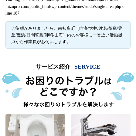
mizupro.com/public_html/wp-content/themes/suido/single-area.php
on
line
187
ご依頼がありましたら、南知多町（内海/大井/片名/篠島/豊
丘/豊浜/日間賀島/師崎/山海）内のお客様に一番近い活動拠
点から作業員がお伺いします。
サービス紹介
SERVICE