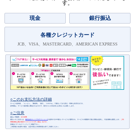
す。
現金
銀行振込
各種クレジットカード
JCB、VISA、MASTERCARD、AMERICAN EXPRESS
○このお支払方法の詳細
サービス提供後、「コンビニ」「郵便局」「銀行」「LINE Pay」で後払いできる安心・簡単な決済方法です。
請求書は、サービス提供後に郵送されますので、発行から14日以内にお支払いをお願いします。
○ご注意
後払い手数料：
２０９円
後払いのご注文には、
株式会社ネットプロテクションズ
の提供するNP後払いサービスが適用され、サービスの範囲内で個人情報を提供し、代金債権を譲渡します。
ご利
用限度額は累計残高で３００,０００円（税込）迄です。
詳細はバナーをクリックしてご確認下さい。
ご利用者が未成年の場合、法定代理人の利用同意を得てご利用ください。