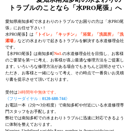
トラブルのことなら「水PRO尾張」へ
愛知県南知多町で水まわりのトラブルでお困りの方は「水PRO尾
張」にお任せ下さい！
水PRO尾張】は
「トイレ」「キッチン」「浴室」「洗面所」「洗
濯場」
などの水まわりで起きるトラブルを解決する水道修理会社
です。
【水PRO尾張】は南知多町
No1.
の水道修理会社を目指し、お客様
のご要望を第一に考え、お客様が喜ぶ最適な修理方法をご提案し
ます。いろいろな修理方法がある場合でもきちんと説明させてい
ただき、お客様と一緒になって考え、その時点で一番良いお見積
り書を提示させて頂いております。
受付は
24時間年中無休です。
《フリーダイヤル：
0120-688-744
》
お電話一本（2分〜3分程度）で南知多町や付近にいる水道修理専
門スタッフをお手配します。
弊社では南知多町での水まわりトラブルに迅速に対応できるよう
に体制を整えております。
Warning
: Undefined variable $area_number in
/home/suido/owari-