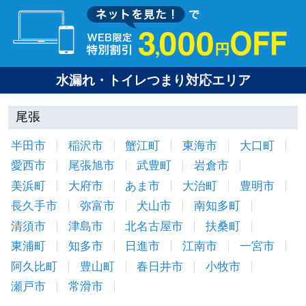
水漏れ・トイレつまり対応エリア
尾張
半田市
稲沢市
蟹江町
東海市
大口町
愛西市
尾張旭市
武豊町
岩倉市
美浜町
大府市
あま市
大治町
豊明市
長久手市
弥富市
犬山市
南知多町
清須市
津島市
北名古屋市
扶桑町
東浦町
知多市
日進市
江南市
一宮市
阿久比町
豊山町
春日井市
小牧市
瀬戸市
常滑市