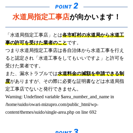
水道局指定工事店
が向かいます！
「水道局指定工事店」とは
各市町村の水道局から水道工
事の許可を受けた業者のこと
です。
つまり水道局指定工事店は各自治体から水道工事を行え
ると認定され「水道工事をしてもいいですよ」と許可を
受けた業者です。
また、漏水トラブルでは
水道料金の減額を申請できる制
度
がありますが、その際に必要な証明書などは水道局指
定工事店でないと発行できません。
Warning
: Undefined variable $area_number_and_name in
/home/suido/owari-mizupro.com/public_html/wp-
content/themes/suido/single-area.php
on line
692